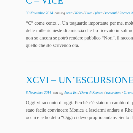
C – VICE
30 Novembre 2014
con tag
cena
/
Kako
/
Luca
/
pizza
/
racconti
/
Rhemes 
“C” come cento… Un traguardo importante per me, molto 
delle mille richieste di amicizia che ho ricevuto in soli
non so ancora se potrò rendere pubblico “Nori”, il raccon
quello che sto scrivendo ora.
XCVI – UN’ESCURSION
6 Novembre 2014
con tag
Aosta Est
/
Dora di Rhemes
/
escursione
/
Grant
Oggi vi racconto di oggi. Perché c’è stato un cambio
stato facile convincere Monica a lasciarmi andare a Rh
occhi e le ho detto “Oggi ci devo proprio andare. Sento il