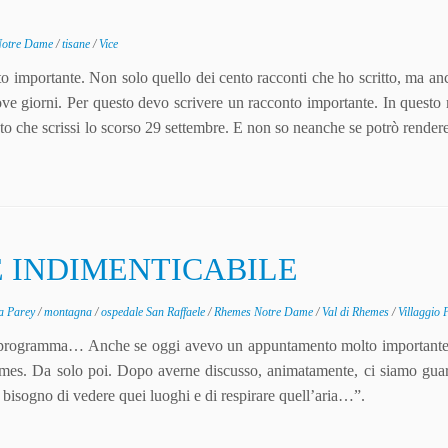
Notre Dame
/
tisane
/
Vice
importante. Non solo quello dei cento racconti che ho scritto, ma an
 nove giorni. Per questo devo scrivere un racconto importante. In quest
to che scrissi lo scorso 29 settembre. E non so neanche se potrò render
E INDIMENTICABILE
a Parey
/
montagna
/
ospedale San Raffaele
/
Rhemes Notre Dame
/
Val di Rhemes
/
Villaggio 
 di programma… Anche se oggi avevo un appuntamento molto importan
emes. Da solo poi. Dopo averne discusso, animatamente, ci siamo guar
 bisogno di vedere quei luoghi e di respirare quell’aria…”.