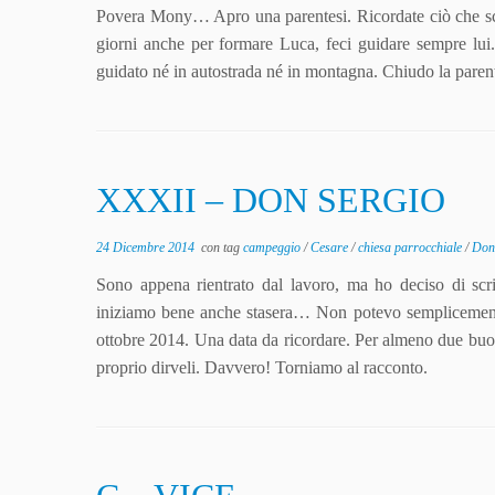
Povera Mony… Apro una parentesi. Ricordate ciò che scri
giorni anche per formare Luca, feci guidare sempre lui.
guidato né in autostrada né in montagna. Chiudo la parent
XXXII – DON SERGIO
24 Dicembre 2014
con tag
campeggio
/
Cesare
/
chiesa parrocchiale
/
Don
Sono appena rientrato dal lavoro, ma ho deciso di scr
iniziamo bene anche stasera… Non potevo semplicemente
ottobre 2014. Una data da ricordare. Per almeno due buon
proprio dirveli. Davvero! Torniamo al racconto.