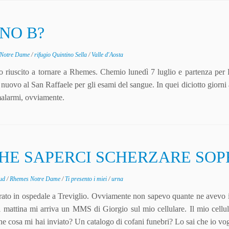
ANO B?
 Notre Dame
/
rifugio Quintino Sella
/
Valle d'Aosta
no riuscito a tornare a Rhemes. Chemio lunedì 7 luglio e partenza per
i nuovo al San Raffaele per gli esami del sangue. In quei diciotto giorn
malarmi, ovviamente.
CHE SAPERCI SCHERZARE SO
aud
/
Rhemes Notre Dame
/
Ti presento i miei
/
urna
ato in ospedale a Treviglio. Ovviamente non sapevo quante ne avevo
i mattina mi arriva un MMS di Giorgio sul mio cellulare. Il mio cellu
e cosa mi hai inviato? Un catalogo di cofani funebri? Lo sai che io vog