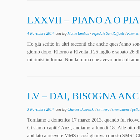
LXXVII – PIANO A O PI
4 Novembre 2014
con tag
Monte Emilius
/
ospedale San Raffaele
/
Rhemes
Ho già scritto in altri racconti che anche quest’anno so
giorno dopo. Ritorno a Rivolta il 25 luglio e sabato 26 d
mi rimisi in forma. Non la forma che avevo prima di am
LV – DAI, BISOGNA AN
3 Novembre 2014
con tag
Charles Bukowski
/
cimitero
/
cremazione
/
pell
Torniamo a domenica 17 marzo 2013, quando fui ricover
Ci siamo capiti? Anzi, andiamo a lunedì 18. Alle otto d
abilitato a ricevere MMS e così gli inviai questo SMS “Ch