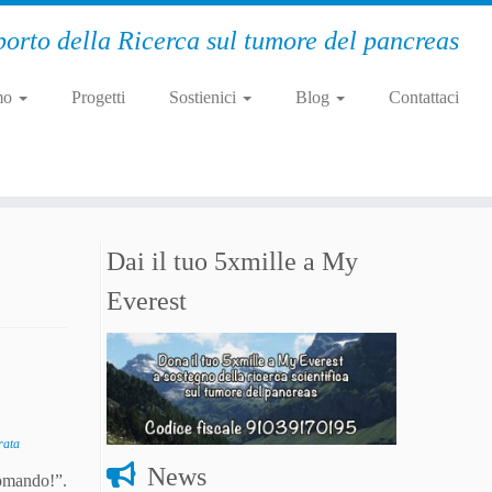
orto della Ricerca sul tumore del pancreas
mo
Progetti
Sostienici
Blog
Contattaci
Dai il tuo 5xmille a My
Everest
rata
News
comando!”.