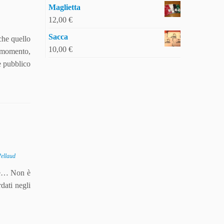
Maglietta
12,00
€
Sacca
che quello
10,00
€
o momento,
e pubblico
Pellaud
te… Non è
dati negli