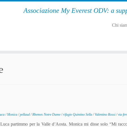
Associazione My Everest ODV: a supp
Chi sia
e
uca
/
Monica
/
pellaud
/
Rhemes Notre Dame
/
rifugio Quintino Sella
/
Valentino Rossi
/
via fer
e Luca partimmo per la Valle d’Aosta. Monica mi disse solo “Mi rac