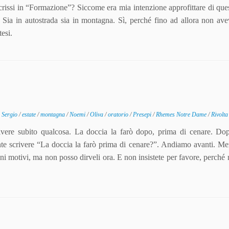
ssi in “Formazione”? Siccome era mia intenzione approfittare di ques
 Sia in autostrada sia in montagna. Sì, perché fino ad allora non av
esi.
 Sergio
/
estate
/
montagna
/
Noemi
/
Oliva
/
oratorio
/
Presepi
/
Rhemes Notre Dame
/
Rivolta
ivere subito qualcosa. La doccia la farò dopo, prima di cenare. Do
 scrivere “La doccia la farò prima di cenare?”. Andiamo avanti. Me
i motivi, ma non posso dirveli ora. E non insistete per favore, perché