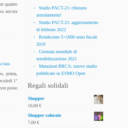
ti quattro
Studio PACT-21: chiusura
eva ancora
arruolamento!
Studio PACT-21: aggiornamento
di febbraio 2022
Rendiconto 5×1000 anno fiscale
2019
Giornata mondiale di
sensibilizzazione 2021
 d'Adda
Mutazioni BRCA: nuovo studio
pubblicato su ESMO Open
po, prima,
rcoledì 1°
Regali solidali
 non posso
Shopper
10,00
€
Shopper colorato
7,00
€