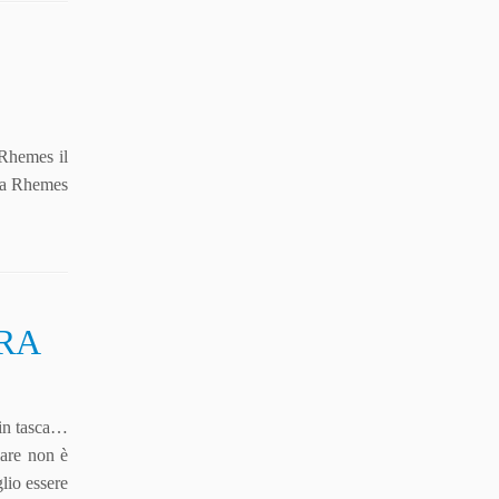
 Rhemes il
i a Rhemes
PRA
 in tasca…
lare non è
lio essere