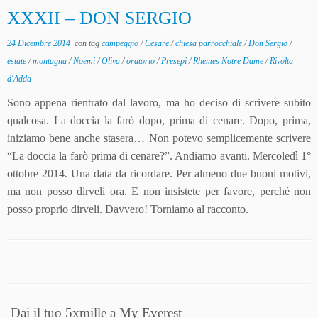
XXXII – DON SERGIO
24 Dicembre 2014
con tag
campeggio
/
Cesare
/
chiesa parrocchiale
/
Don Sergio
/
estate
/
montagna
/
Noemi
/
Oliva
/
oratorio
/
Presepi
/
Rhemes Notre Dame
/
Rivolta
d'Adda
Sono appena rientrato dal lavoro, ma ho deciso di scrivere subito
qualcosa. La doccia la farò dopo, prima di cenare. Dopo, prima,
iniziamo bene anche stasera… Non potevo semplicemente scrivere
“La doccia la farò prima di cenare?”. Andiamo avanti. Mercoledì 1°
ottobre 2014. Una data da ricordare. Per almeno due buoni motivi,
ma non posso dirveli ora. E non insistete per favore, perché non
posso proprio dirveli. Davvero! Torniamo al racconto.
Dai il tuo 5xmille a My Everest