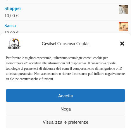
Shopper
10,00
€
Sacca
10,00
€
Gestisci Consenso Cookie
Per fornire le migliori esperienze, utilizziamo tecnologie come i cookie per
SOSTIENICI
memorizzare e/o accedere alle informazioni del dispositivo. Il consenso a queste
tecnologie ci permetterà di elaborare dati come il comportamento di navigazione o ID
Vuoi essere uno di noi?
unici su questo sito. Non acconsentire o ritirare il consenso può influire negativamente
LEGGI I RACCONTI
su alcune caratteristiche e funzioni.
La malattia raccontata da Luigi
Accetta
STAI CON NOI
Nega
Sostieni anche tu la ricerca scientifica sul tumore del pancreas
Visualizza le preferenze