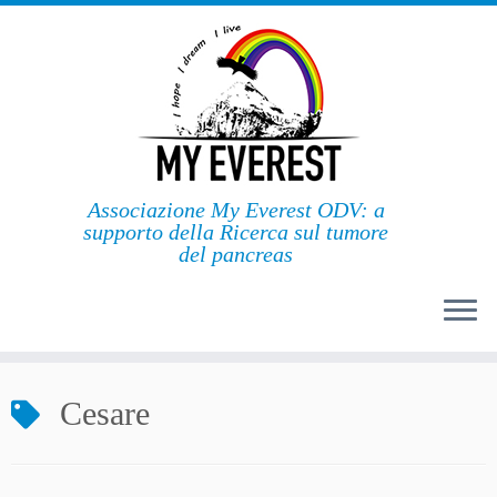
Passa
al
contenuto
Associazione My Everest ODV: a
supporto della Ricerca sul tumore
del pancreas
Cesare