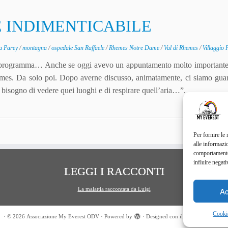
E INDIMENTICABILE
a Parey
/
montagna
/
ospedale San Raffaele
/
Rhemes Notre Dame
/
Val di Rhemes
/
Villaggio 
 di programma… Anche se oggi avevo un appuntamento molto importan
emes. Da solo poi. Dopo averne discusso, animatamente, ci siamo guar
 bisogno di vedere quei luoghi e di respirare quell’aria…”.
Per fornire le
alle informazi
comportamento 
influire negati
LEGGI I RACCONTI
Ac
La malattia raccontata da Luigi
Cooki
·
© 2026
Associazione My Everest ODV
·
Powered by
·
Designed con il
tema Customizr
·