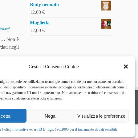
Body neonato
12,00
€
Maglietta
Pellaud
12,00
€
te… Non è
dati negli
Gestisci Consenso Cookie
 migliori esperienze, utilizziamo tecnologie come i cookie per memorizzare e/o accedere
oni del dispositivo. Il consenso a queste tecnologie ci permetterà di elaborare dati come il
di navigazione o ID unici su questo sito. Non acconsentire o ritirare il consenso può
vamente su alcune caratteristiche e funzioni.
STAI CON NOI
cetta
Nega
Visualizza le preferenze
Sostieni anche tu la ricerca scientifica sul tumore del pancreas
e Policy
Informativa ex art.13 D. Lgs. 196/2003 per il trattamento di dati sensibili