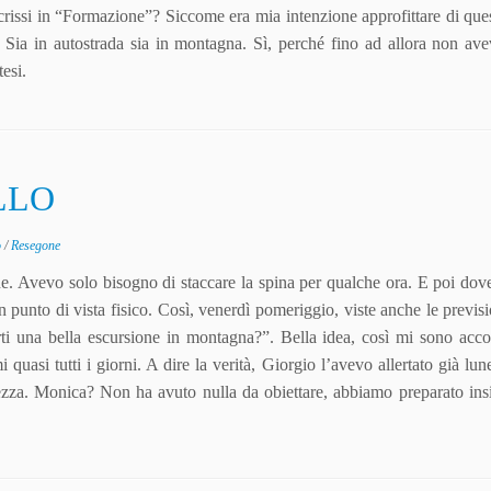
ssi in “Formazione”? Siccome era mia intenzione approfittare di ques
 Sia in autostrada sia in montagna. Sì, perché fino ad allora non av
esi.
LLO
o
/
Resegone
e. Avevo solo bisogno di staccare la spina per qualche ora. E poi do
 punto di vista fisico. Così, venerdì pomeriggio, viste anche le previs
ti una bella escursione in montagna?”. Bella idea, così mi sono acc
quasi tutti i giorni. A dire la verità, Giorgio l’avevo allertato già lun
ezza. Monica? Non ha avuto nulla da obiettare, abbiamo preparato ins