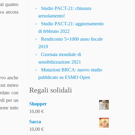
ti quattro
Studio PACT-21: chiusura
eva ancora
arruolamento!
Studio PACT-21: aggiornamento
di febbraio 2022
Rendiconto 5×1000 anno fiscale
2019
Giornata mondiale di
sensibilizzazione 2021
Mutazioni BRCA: nuovo studio
pubblicato su ESMO Open
vevo anche
ioni meteo
Regali solidali
ordato con
edì per un
Shopper
ieme tutto
10,00
€
Sacca
10,00
€