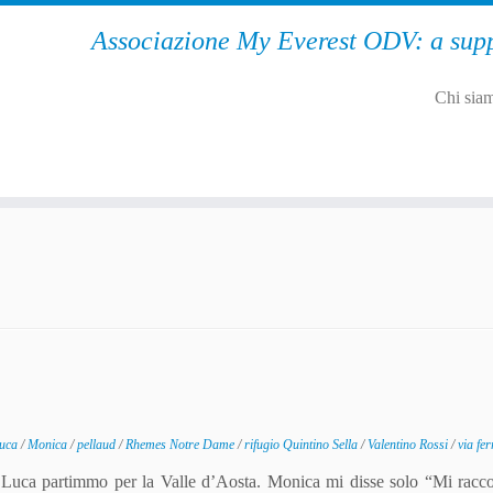
Associazione My Everest ODV: a supp
Chi sia
uca
/
Monica
/
pellaud
/
Rhemes Notre Dame
/
rifugio Quintino Sella
/
Valentino Rossi
/
via fer
e Luca partimmo per la Valle d’Aosta. Monica mi disse solo “Mi rac