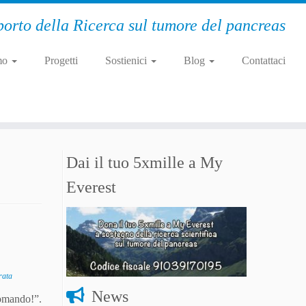
orto della Ricerca sul tumore del pancreas
mo
Progetti
Sostienici
Blog
Contattaci
Dai il tuo 5xmille a My
Everest
rata
News
comando!”.