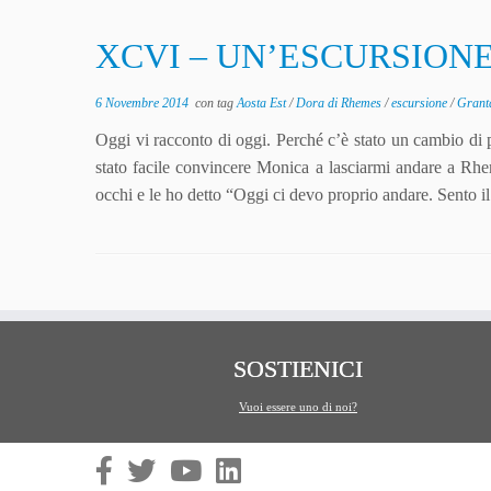
XCVI – UN’ESCURSION
6 Novembre 2014
con tag
Aosta Est
/
Dora di Rhemes
/
escursione
/
Grant
Oggi vi racconto di oggi. Perché c’è stato un cambio
stato facile convincere Monica a lasciarmi andare a Rh
occhi e le ho detto “Oggi ci devo proprio andare. Sento il
SOSTIENICI
Vuoi essere uno di noi?