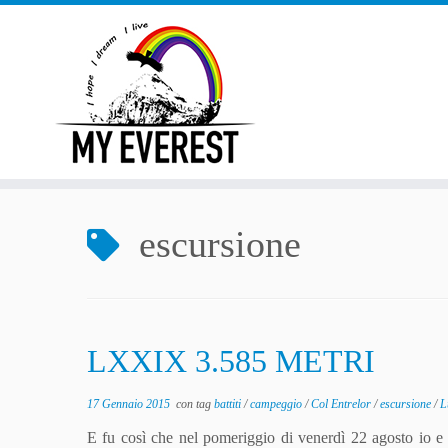
Passa
al
contenuto
escursione
LXXIX 3.585 METRI
17 Gennaio 2015
con tag
battiti
/
campeggio
/
Col Entrelor
/
escursione
/
L
E fu così che nel pomeriggio di venerdì 22 agosto io 