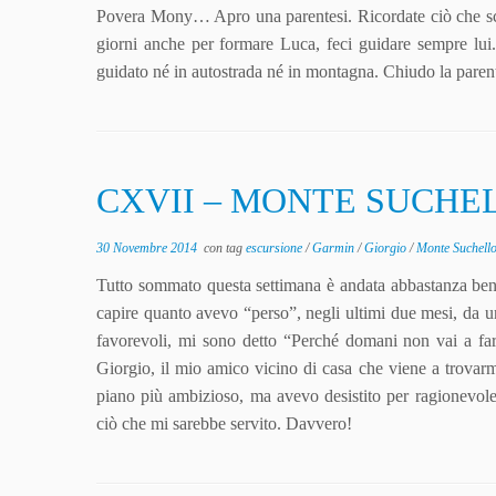
Povera Mony… Apro una parentesi. Ricordate ciò che scri
giorni anche per formare Luca, feci guidare sempre lui.
guidato né in autostrada né in montagna. Chiudo la parent
CXVII – MONTE SUCHE
30 Novembre 2014
con tag
escursione
/
Garmin
/
Giorgio
/
Monte Suchell
Tutto sommato questa settimana è andata abbastanza ben
capire quanto avevo “perso”, negli ultimi due mesi, da un
favorevoli, mi sono detto “Perché domani non vai a far
Giorgio, il mio amico vicino di casa che viene a trovarmi 
piano più ambizioso, ma avevo desistito per ragionevol
ciò che mi sarebbe servito. Davvero!