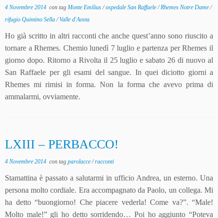
4 Novembre 2014
con tag
Monte Emilius
/
ospedale San Raffaele
/
Rhemes Notre Dame
/
rifugio Quintino Sella
/
Valle d'Aosta
Ho già scritto in altri racconti che anche quest’anno sono riuscito a
tornare a Rhemes. Chemio lunedì 7 luglio e partenza per Rhemes il
giorno dopo. Ritorno a Rivolta il 25 luglio e sabato 26 di nuovo al
San Raffaele per gli esami del sangue. In quei diciotto giorni a
Rhemes mi rimisi in forma. Non la forma che avevo prima di
ammalarmi, ovviamente.
LXIII – PERBACCO!
4 Novembre 2014
con tag
parolacce
/
racconti
Stamattina è passato a salutarmi in ufficio Andrea, un esterno. Una
persona molto cordiale. Era accompagnato da Paolo, un collega. Mi
ha detto “buongiorno! Che piacere vederla! Come va?”. “Male!
Molto male!” gli ho detto sorridendo… Poi ho aggiunto “Poteva