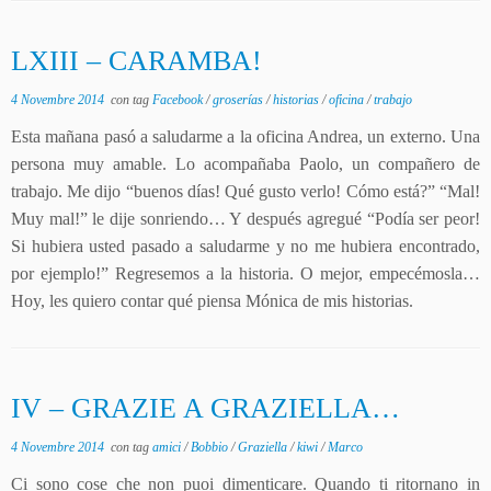
LXIII – CARAMBA!
4 Novembre 2014
con tag
Facebook
/
groserías
/
historias
/
oficina
/
trabajo
Esta mañana pasó a saludarme a la oficina Andrea, un externo. Una
persona muy amable. Lo acompañaba Paolo, un compañero de
trabajo. Me dijo “buenos días! Qué gusto verlo! Cómo está?” “Mal!
Muy mal!” le dije sonriendo… Y después agregué “Podía ser peor!
Si hubiera usted pasado a saludarme y no me hubiera encontrado,
por ejemplo!” Regresemos a la historia. O mejor, empecémosla…
Hoy, les quiero contar qué piensa Mónica de mis historias.
IV – GRAZIE A GRAZIELLA…
4 Novembre 2014
con tag
amici
/
Bobbio
/
Graziella
/
kiwi
/
Marco
Ci sono cose che non puoi dimenticare. Quando ti ritornano in