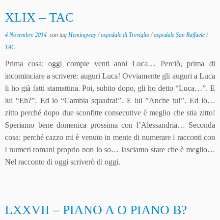
XLIX – TAC
4 Novembre 2014
con tag
Hemingway
/
ospedale di Treviglio
/
ospedale San Raffaele
/
TAC
Prima cosa: oggi compie venti anni Luca… Perciò, prima di
incominciare a scrivere: auguri Luca! Ovviamente gli auguri a Luca
li ho già fatti stamattina. Poi, subito dopo, gli ho detto “Luca…”. E
lui “Eh?”. Ed io “Cambia squadra!”. E lui ”Anche tu!”. Ed io…
zitto perché dopo due sconfitte consecutive è meglio che stia zitto!
Speriamo bene domenica prossima con l’Alessandria… Seconda
cosa: perché cazzo mi è venuto in mente di numerare i racconti con
i numeri romani proprio non lo so… lasciamo stare che è meglio…
Nel racconto di oggi scriverò di oggi.
LXXVII – PIANO A O PIANO B?