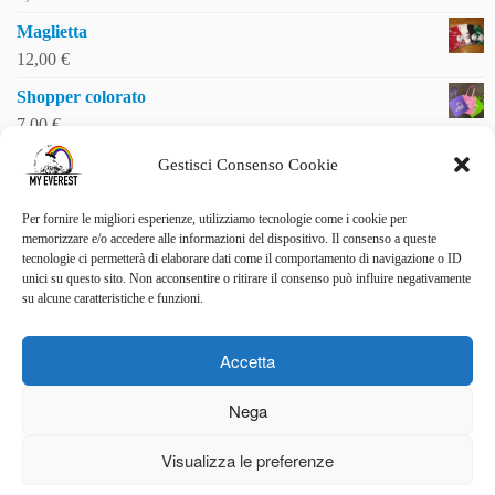
Maglietta
12,00
€
Shopper colorato
7,00
€
Gestisci Consenso Cookie
Per fornire le migliori esperienze, utilizziamo tecnologie come i cookie per
SOSTIENICI
memorizzare e/o accedere alle informazioni del dispositivo. Il consenso a queste
tecnologie ci permetterà di elaborare dati come il comportamento di navigazione o ID
Vuoi essere uno di noi?
unici su questo sito. Non acconsentire o ritirare il consenso può influire negativamente
LEGGI I RACCONTI
su alcune caratteristiche e funzioni.
La malattia raccontata da Luigi
Accetta
STAI CON NOI
Nega
Sostieni anche tu la ricerca scientifica sul tumore del pancreas
Visualizza le preferenze