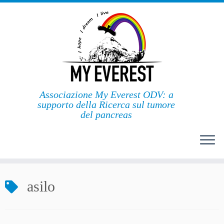
Passa
al
contenuto
Associazione My Everest ODV: a
supporto della Ricerca sul tumore
del pancreas
asilo