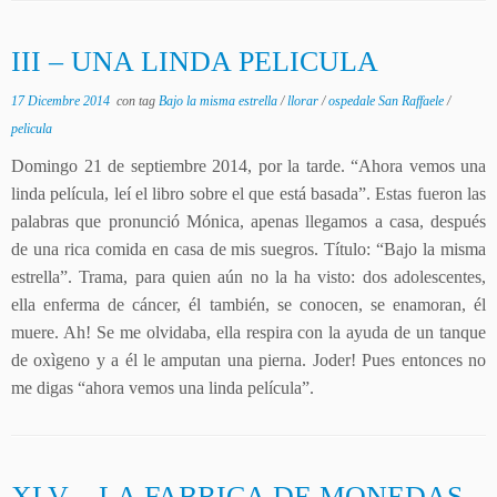
III – UNA LINDA PELICULA
17 Dicembre 2014
con tag
Bajo la misma estrella
/
llorar
/
ospedale San Raffaele
/
pelicula
Domingo 21 de septiembre 2014, por la tarde. “Ahora vemos una
linda película, leí el libro sobre el que está basada”. Estas fueron las
palabras que pronunció Mónica, apenas llegamos a casa, después
de una rica comida en casa de mis suegros. Título: “Bajo la misma
estrella”. Trama, para quien aún no la ha visto: dos adolescentes,
ella enferma de cáncer, él también, se conocen, se enamoran, él
muere. Ah! Se me olvidaba, ella respira con la ayuda de un tanque
de oxìgeno y a él le amputan una pierna. Joder! Pues entonces no
me digas “ahora vemos una linda película”.
XLV – LA FABRICA DE MONEDAS