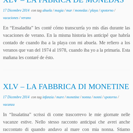
17 Dicembre 2014
con tag
abuela
/
magia
/
mar
/
monedas
/
playa
/
spotorno
/
vacaciones
/
verano
En “Ensaladita” les conté cómo transcurría yo mis días durante las
vacaciones de verano. En la misma historia les anticipé que habría
contado de cuando iba a la playa con mi abuela. Me refiero a los
veranos que van del 1974 al 1978, cuando iba yo a la primaria. Esta
mañana les contaré de ésto.
XLV – LA FABBRICA DI MONETINE
17 Dicembre 2014
con tag
infanzia
/
mare
/
monetine
/
nonna
/
nonni
/
spotorno
/
vacanza
In “Insalatina” scrissi di come trascorrevo le mie giornate nelle
vacanze estive. Nello stesso racconto anticipai che avrei anche
raccontato di quando andavo al mare con mia nonna. Stiamo