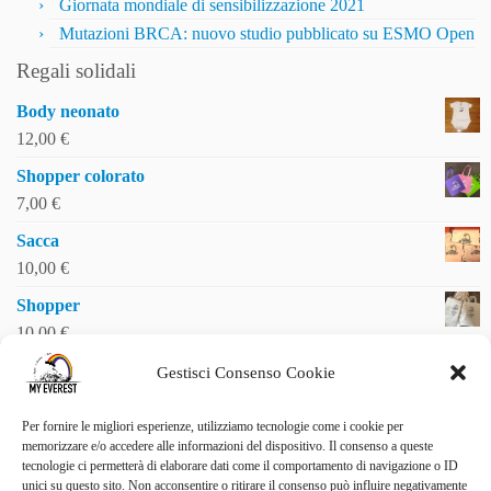
Giornata mondiale di sensibilizzazione 2021
Mutazioni BRCA: nuovo studio pubblicato su ESMO Open
Regali solidali
Body neonato
12,00
€
Shopper colorato
7,00
€
Sacca
10,00
€
Shopper
10,00
€
Gestisci Consenso Cookie
Per fornire le migliori esperienze, utilizziamo tecnologie come i cookie per
SOSTIENICI
memorizzare e/o accedere alle informazioni del dispositivo. Il consenso a queste
tecnologie ci permetterà di elaborare dati come il comportamento di navigazione o ID
Vuoi essere uno di noi?
unici su questo sito. Non acconsentire o ritirare il consenso può influire negativamente