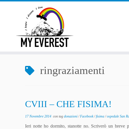
Passa
al
contenuto
ringraziamenti
CVIII – CHE FISIMA!
17 Novembre 2014
con tag
donazioni
/
Facebook
/
fisima
/
ospedale San Ra
Ieri notte ho dormito, stanotte no. Scriverò un breve