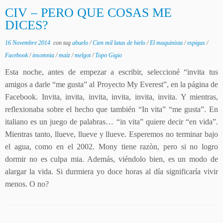
CIV – PERO QUE COSAS ME
DICES?
16 Novembre 2014
con tag
abuelo
/
Cien mil latas de hielo
/
El maquinista
/
espigas
/
Facebook
/
insomnia
/
maíz
/
melgot
/
Topo Gigio
Esta noche, antes de empezar a escribir, seleccioné “invita tus
amigos a darle “me gusta” al Proyecto My Everest”, en la página de
Facebook. Invita, invita, invita, invita, invita, invita. Y mientras,
reflexionaba sobre el hecho que también “In vita” “me gusta”. En
italiano es un juego de palabras… “in vita” quiere decir “en vida”.
Mientras tanto, llueve, llueve y llueve. Esperemos no terminar bajo
el agua, como en el 2002. Mony tiene razòn, pero si no logro
dormir no es culpa mia. Además, viéndolo bien, es un modo de
alargar la vida. Si durmiera yo doce horas al día significaría vivir
menos. O no?