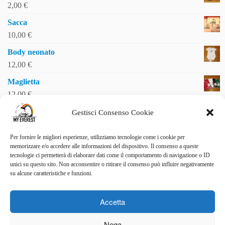
2,00
€
Sacca
10,00
€
Body neonato
12,00
€
Maglietta
12,00
€
Gestisci Consenso Cookie
Per fornire le migliori esperienze, utilizziamo tecnologie come i cookie per
SOSTIENICI
memorizzare e/o accedere alle informazioni del dispositivo. Il consenso a queste
tecnologie ci permetterà di elaborare dati come il comportamento di navigazione o ID
Vuoi essere uno di noi?
unici su questo sito. Non acconsentire o ritirare il consenso può influire negativamente
LEGGI I RACCONTI
su alcune caratteristiche e funzioni.
La malattia raccontata da Luigi
Accetta
STAI CON NOI
Nega