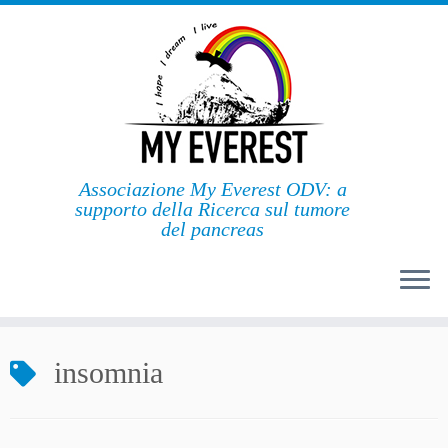
Passa
al
contenuto
Associazione My Everest ODV: a
supporto della Ricerca sul tumore
del pancreas
insomnia