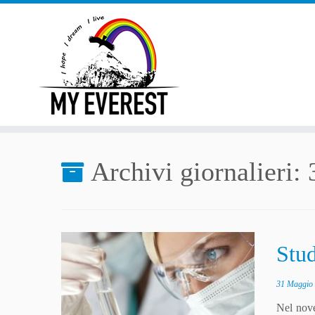
Passa
al
contenuto
Archivi giornalieri:
Stu
31 Maggio
Nel nov